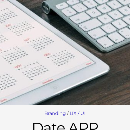
Branding
/
UX / UI
Date APP