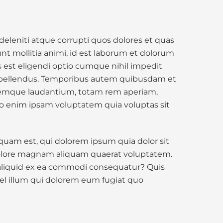
eleniti atque corrupti quos dolores et quas
unt mollitia animi, id est laborum et dolorum
s est eligendi optio cumque nihil impedit
epellendus. Temporibus autem quibusdam et
oloremque laudantium, totam rem aperiam,
emo enim ipsam voluptatem quia voluptas sit
uam est, qui dolorem ipsum quia dolor sit
 dolore magnam aliquam quaerat voluptatem.
 aliquid ex ea commodi consequatur? Quis
vel illum qui dolorem eum fugiat quo