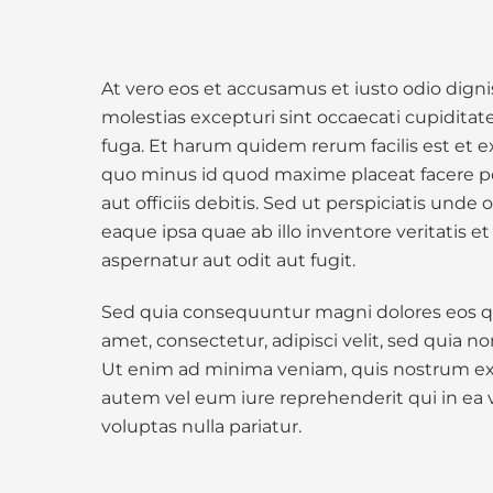
At vero eos et accusamus et iusto odio dign
molestias excepturi sint occaecati cupiditate
fuga. Et harum quidem rerum facilis est et e
quo minus id quod maxime placeat facere p
aut officiis debitis. Sed ut perspiciatis u
eaque ipsa quae ab illo inventore veritatis 
aspernatur aut odit aut fugit.
Sed quia consequuntur magni dolores eos qu
amet, consectetur, adipisci velit, sed qui
Ut enim ad minima veniam, quis nostrum exe
autem vel eum iure reprehenderit qui in ea 
voluptas nulla pariatur.