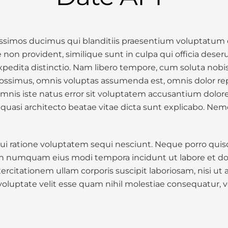
issimos ducimus qui blanditiis praesentium voluptatum d
 non provident, similique sunt in culpa qui officia deser
xpedita distinctio. Nam libero tempore, cum soluta nobi
ossimus, omnis voluptas assumenda est, omnis dolor r
nde omnis iste natus error sit voluptatem accusantium d
et quasi architecto beatae vitae dicta sunt explicabo. N
i ratione voluptatem sequi nesciunt. Neque porro quisq
a non numquam eius modi tempora incidunt ut labore et
rcitationem ullam corporis suscipit laboriosam, nisi ut
voluptate velit esse quam nihil molestiae consequatur, 